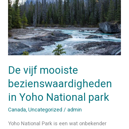
mooiste
bezienswaardigheden
in
Yoho
National
park
De vijf mooiste
bezienswaardigheden
in Yoho National park
Canada
,
Uncategorized
/
admin
Yoho National Park is een wat onbekender