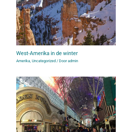
West-Amerika in de winter
Amerika
,
Uncategorized
/ Door
admin