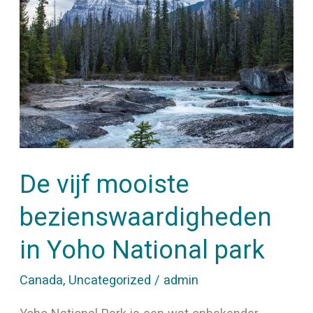
mooiste
bezienswaardigheden
in
Yoho
National
park
De vijf mooiste
bezienswaardigheden
in Yoho National park
Canada
,
Uncategorized
/
admin