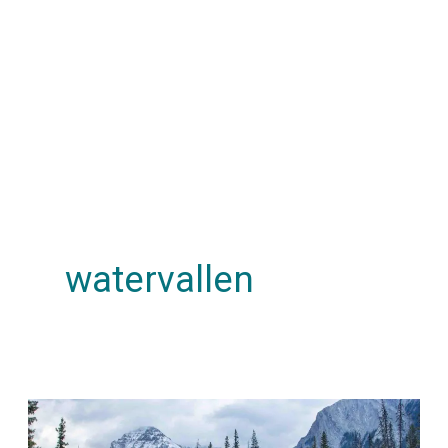
watervallen
De
vijf