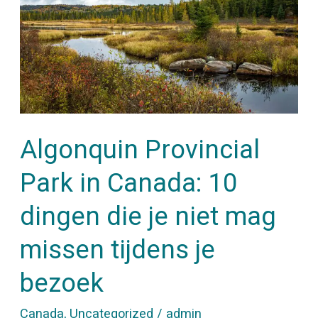
Park
in
Canada:
10
dingen
die
Algonquin Provincial
je
niet
Park in Canada: 10
mag
dingen die je niet mag
missen
missen tijdens je
tijdens
je
bezoek
bezoek
Canada
,
Uncategorized
/
admin