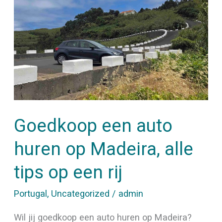
auto
huren
op
Madeira,
alle
tips
op
Goedkoop een auto
een
rij
huren op Madeira, alle
tips op een rij
Portugal
,
Uncategorized
/
admin
Wil jij goedkoop een auto huren op Madeira?