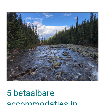
5
betaalbare
accommodaties
in
Jasper
National
Park
5 betaalbare
accommodaties in