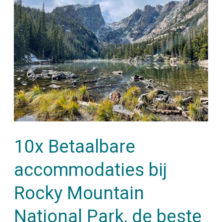
accommodaties
bij
Rocky
Mountain
National
Park,
de
beste
10x Betaalbare
plekke
om
accommodaties bij
te
Rocky Mountain
overnachten
National Park, de beste
in