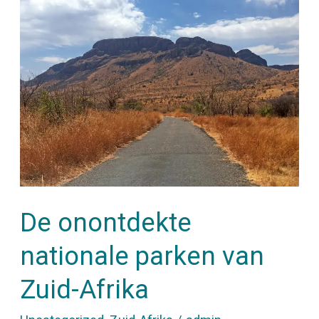
De
onontdekte
nationale
parken
van
Zuid-
Afrika
De onontdekte
nationale parken van
Zuid-Afrika