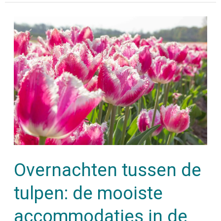
Overnachten
tussen
de
tulpen:
de
mooiste
accommodaties
in
de
Overnachten tussen de
bollenvelden
tulpen: de mooiste
accommodaties in de