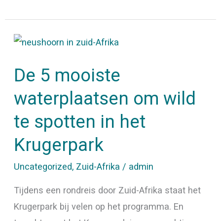
De
5
De 5 mooiste
mooiste
waterplaatsen
waterplaatsen om wild
om
te spotten in het
wild
te
Krugerpark
spotten
Uncategorized
,
Zuid-Afrika
/
admin
in
het
Tijdens een rondreis door Zuid-Afrika staat het
Krugerpark
Krugerpark bij velen op het programma. En