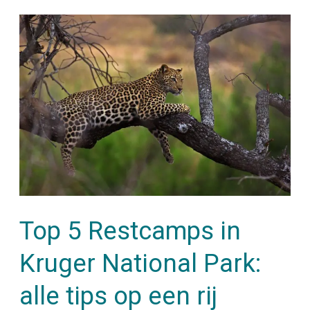
Top
5
Restcamps
in
Kruger
National
Park:
alle
tips
Top 5 Restcamps in
op
een
Kruger National Park:
rij
alle tips op een rij