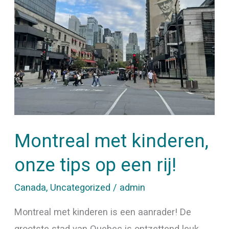
kinderen,
onze
tips
op
een
rij!
Montreal met kinderen,
onze tips op een rij!
Canada
,
Uncategorized
/
admin
Montreal met kinderen is een aanrader! De
grootste stad van Quebec is ontzettend leuk