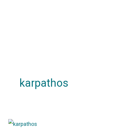
karpathos
5
mooie