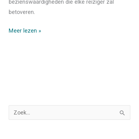
bezienswaardigheden die elke reiziger zal
betoveren.
Meer lezen »
Z
o
e